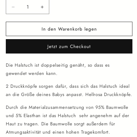
Verringere
Erhöhe
die
die
Menge
Menge
In den Warenkorb legen
für
für
Halstuch
Halstuch
rosa
rosa
Jetzt zum Checkout
Blümchen
Blümchen
Die Halstuch ist doppelseitig genäht, so dass es
gewendet werden kann.
2 Druckknöpfe sorgen dafür, dass sich das Halstuch ideal
an die Größe deines Babys anpasst. Hellrosa Druckknöpfe.
Durch die Materialzusammensetzung von 95% Baumwolle
und 5% Elasthan ist das Halstuch
sehr angenehm auf der
Haut zu tragen. Die Baumwolle sorgt außerdem für
Atmungsaktivität und einen hohen Tragekomfort.