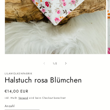
Medien
M
1
2
in
in
von
1
/
2
Modal
M
öffnen
ö
LILAWOLKENFABRIK
Halstuch rosa Blümchen
Normaler
€14,00 EUR
Preis
inkl. MwSt.
Versand
wird beim Checkout berechnet
Anzahl