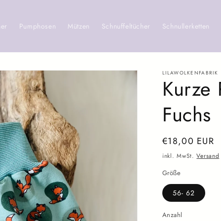
her
Pumphosen
Mützen
Schnuffeltücher
Schnullerketten
LILAWOLKENFABRIK
Kurze 
Fuchs
Normaler
€18,00 EUR
Preis
inkl. MwSt.
Versand
Größe
56- 62
Anzahl