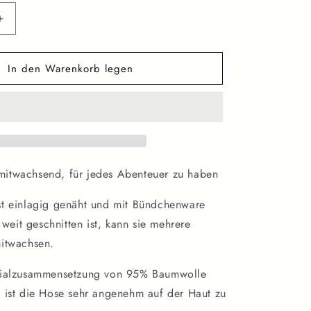
Erhöhe
die
Menge
In den Warenkorb legen
für
Kurze
Pumphose
kleiner
Fuchs
itwachsend, für jedes Abenteuer zu haben
t einlagig genäht und mit Bündchenware
e weit geschnitten ist, kann sie mehrere
itwachsen.
rialzusammensetzung von 95% Baumwolle
 ist die Hose sehr angenehm auf der Haut zu