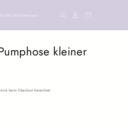
Einloggen
Warenkorb
Dinkel Wärmekissen
Pumphose kleiner
wird beim Checkout berechnet