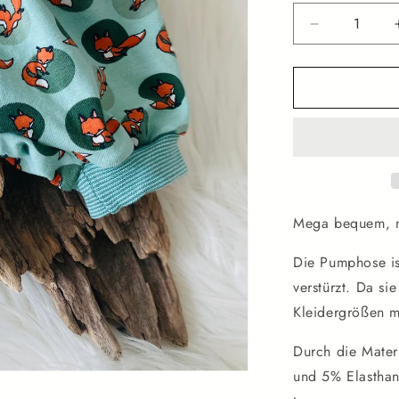
Verringere
die
Menge
für
Kurze
Pumphose
kleiner
Fuchs
Mega bequem, m
Die Pumphose is
verstürzt. Da si
Kleidergrößen m
Durch die Mate
und 5% Elasthan