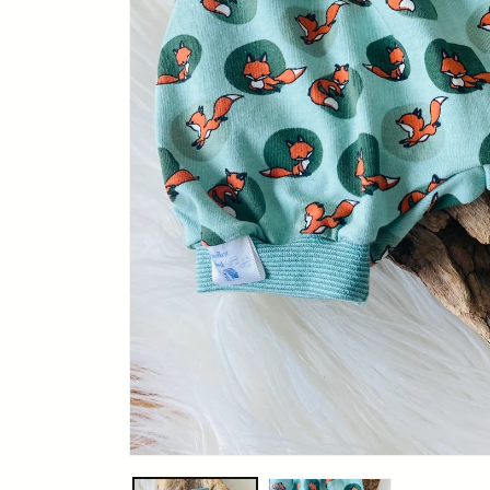
Medien
1