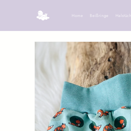
Direkt
zum
Inhalt
Home
Beißringe
Halstüc
Zu
Produktinformationen
springen