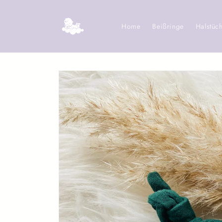
Direkt
zum
Inhalt
Home
Beißringe
Halstüc
Zu
Produktinformationen
springen