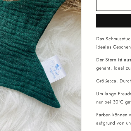
für
Schnuffeltu
Tannengrün
Das Schmusetuch
ideales Geschen
Der Stern ist a
genäht. Ideal z
Größe:ca. Durc
Um lange Freude
nur bei 30°C g
Farben können v
aufgrund von un