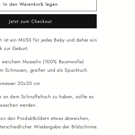
In den Warenkorb legen
für
ch
Schnuffeltuch
Tannengrün
Jetzt zum Checkout
 ist ein MUSS für jedes Baby und daher ein
k zur Geburt.
us weichem Musselin (100% Baumwolle)
um Schmusen, greifen und als Spucktuch.
hmesser 20x20 cm
 an dem Schnuffeltuch zu haben, sollte es
ewaschen werden.
on den Produktbildern etwas abweichen,
terschiedlicher Wiedergabe der Bildschirme.