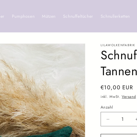
her
Pumphosen
Mützen
Schnuffeltücher
Schnullerketten
LILAWOLKENFABRIK
Schnuf
Tanne
Normaler
€10,00 EUR
Preis
inkl. MwSt.
Versand
Anzahl
Verringere
die
Menge