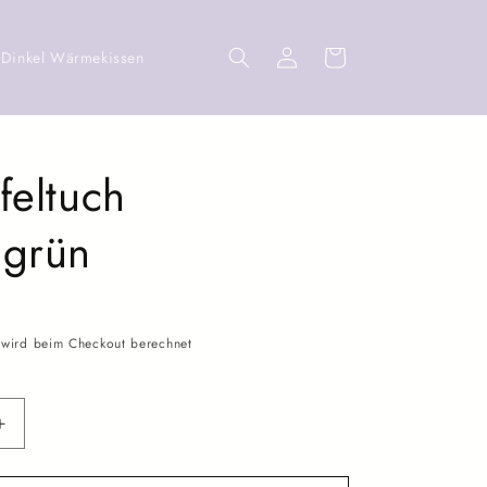
Einloggen
Warenkorb
Dinkel Wärmekissen
feltuch
ngrün
wird beim Checkout berechnet
Erhöhe
die
Menge